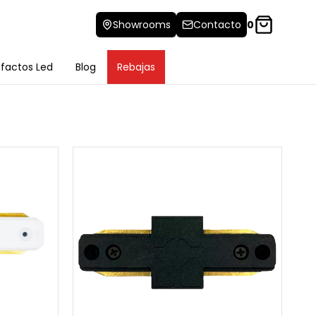
Showrooms
Contacto
0
efactos Led
Blog
Rebajas